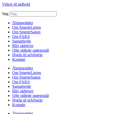
Videre til indhold
Søg
Åbningstider
Om SmerteLinjen
Om SmerteSagen
Om FAKS
Samarbejde
Bliv rådgiver
Ofte stillede spørgsmål
Hjælp til selvhjælp
Kontakt
Åbningstider
Om SmerteLinjen
Om SmerteSagen
Om FAKS
Samarbejde
Bliv rådgiver
Ofte stillede spørgsmål
Hjælp til selvhjælp
Kontakt
Åbningstider