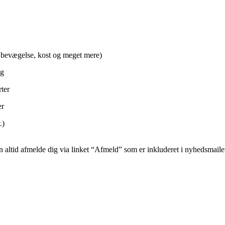
, bevægelse, kost og meget mere)
ng
ter
er
.)
an altid afmelde dig via linket “Afmeld” som er inkluderet i nyhedsmaile